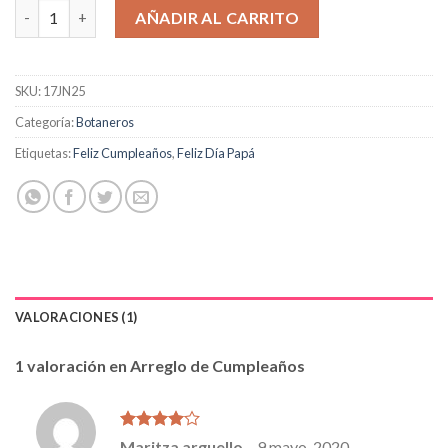
Arreglo de Cumpleaños cantidad
AÑADIR AL CARRITO
SKU:
17JN25
Categoría:
Botaneros
Etiquetas:
Feliz Cumpleaños
,
Feliz Día Papá
VALORACIONES (1)
1 valoración en
Arreglo de Cumpleaños
Valorado
Maritza arguello
–
9 mayo, 2020