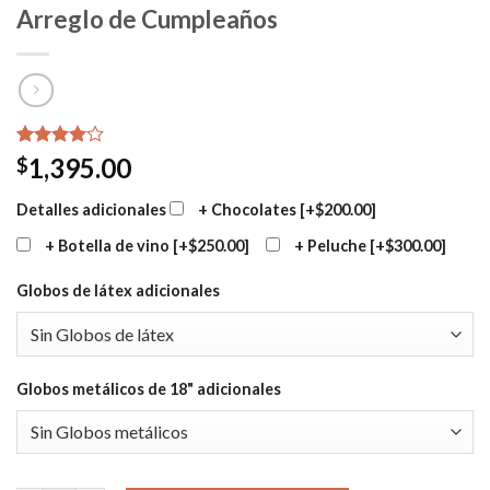
Arreglo de Cumpleaños
Valorado
1
1,395.00
$
4.00
sobre 5
Detalles adicionales
+ Chocolates
[+$200.00]
basado
en
+ Botella de vino
[+$250.00]
+ Peluche
[+$300.00]
puntuación
de cliente
Globos de látex adicionales
Globos metálicos de 18" adicionales