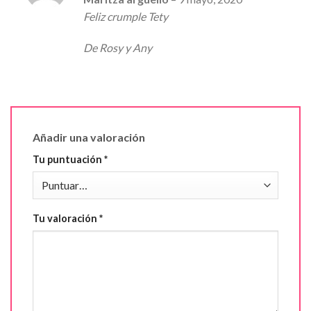
en
4
de
Feliz crumple Tety
5
De Rosy y Any
Añadir una valoración
Tu puntuación
*
Tu valoración
*