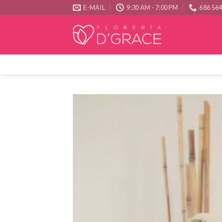
Skip
E-MAIL
9:30 AM - 7:00 PM
686 56
to
content