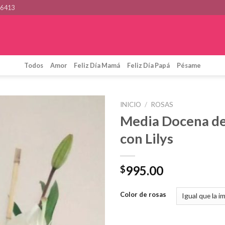
46413
Todos
Amor
Feliz Día Mamá
Feliz Día Papá
Pésame
INICIO
/
ROSAS
Media Docena de
con Lilys
995.00
$
Color de rosas