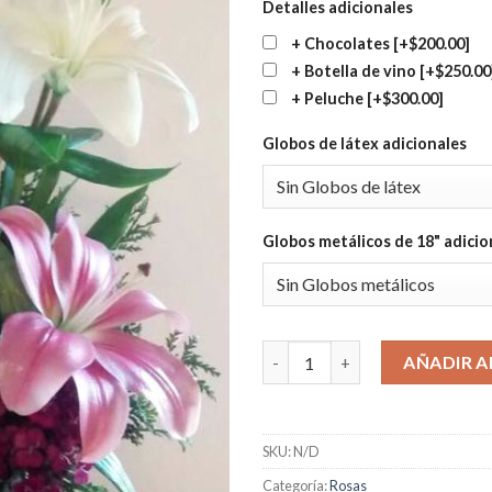
Detalles adicionales
+ Chocolates
[+$200.00]
+ Botella de vino
[+$250.00
+ Peluche
[+$300.00]
Globos de látex adicionales
Globos metálicos de 18" adicio
Media Docena de Rosas con Lil
AÑADIR A
SKU:
N/D
Categoría:
Rosas