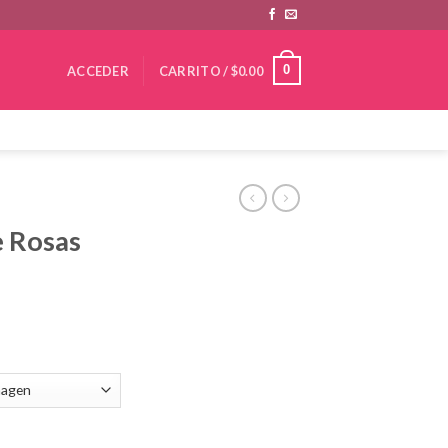
0
ACCEDER
CARRITO /
$
0.00
 Rosas