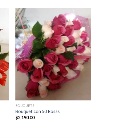
BOUQUETS
ROSAS
Bouquet con 50 Rosas
12 Rosas con Lilys e
$
2,190.00
$
1,295.00