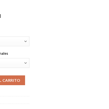
]
nales
ys cantidad
L CARRITO