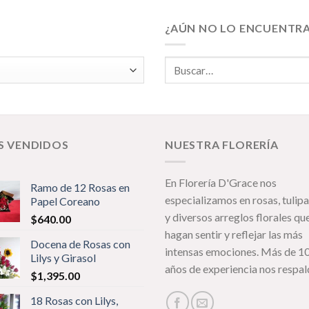
¿AÚN NO LO ENCUENTR
S VENDIDOS
NUESTRA FLORERÍA
En Florería D'Grace nos
Ramo de 12 Rosas en
especializamos en rosas, tulip
Papel Coreano
y diversos arreglos florales qu
$
640.00
hagan sentir y reflejar las m
ás
Docena de Rosas con
intensas emociones. Más de 1
Lilys y Girasol
años de experiencia nos respal
$
1,395.00
18 Rosas con Lilys,