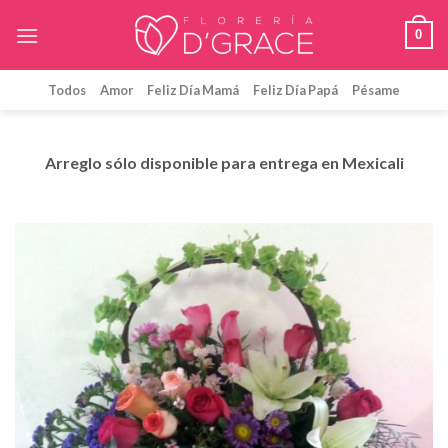
Skip
0
to
content
Todos
Amor
Feliz Día Mamá
Feliz Día Papá
Pésame
Arreglo sólo disponible para entrega en Mexicali