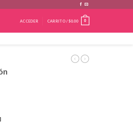
0
ACCEDER
CARRITO /
$
0.00
rón
]