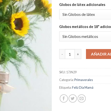
Globos de látex adicionales
Globos metálicos de 18" adicio
Girasoles en Jarrón cantidad
AÑADIR A
SKU:
17JN29
Categoría:
Primaverales
Etiqueta:
Feliz Día Mamá