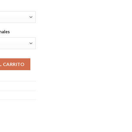
nales
L CARRITO