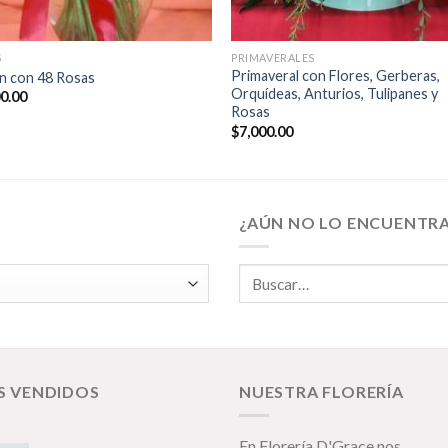
S
PRIMAVERALES
Primaveral con Flores, Gerberas,
n con 48 Rosas
Orquídeas, Anturios, Tulipanes y
00.00
Rosas
$
7,000.00
¿AÚN NO LO ENCUENTR
S VENDIDOS
NUESTRA FLORERÍA
En Florería D'Grace nos