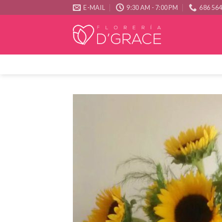
Skip
E-MAIL
9:30 AM - 7:00 PM
686 56
to
content