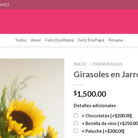
46413
Todos
Amor
Feliz Día Mamá
Feliz Día Papá
Pésame
INICIO
/
PRIMAVERALES
Girasoles en Jar
1,500.00
$
Detalles adicionales
+ Chocolates
[+$200.00]
+ Botella de vino
[+$250.00
+ Peluche
[+$300.00]