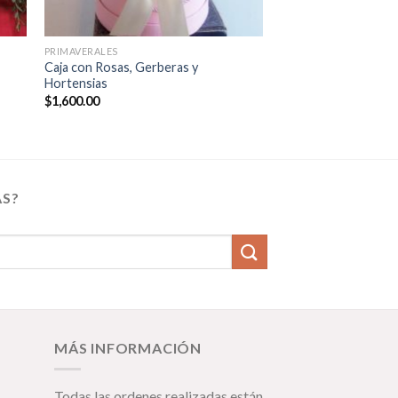
PRIMAVERALES
PRIMAVERALES
Caja con Rosas, Gerberas y
Jarrón con 30 Tulipa
Hortensias
$
4,600.00
$
1,600.00
AS?
MÁS INFORMACIÓN
Todas las ordenes realizadas están